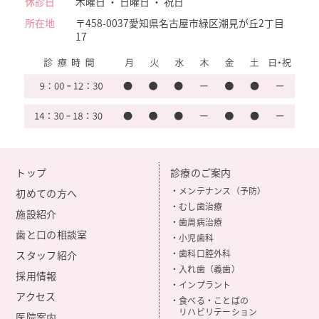
休診日
木曜日 ・ 日曜日 ・ 祝日
所在地
〒458-0037
愛知県名古屋市緑区潮見が丘2丁目
17
トップ
診療のご案内
・メンテナンス（予防）
初めての方へ
・むし歯治療
施設紹介
・歯周病治療
歯と口の相談室
・小児歯科
・歯科口腔外科
スタッフ紹介
・入れ歯（義歯）
採用情報
・インプラント
アクセス
・食べる・ことばの
リハビリテーション
医院案内