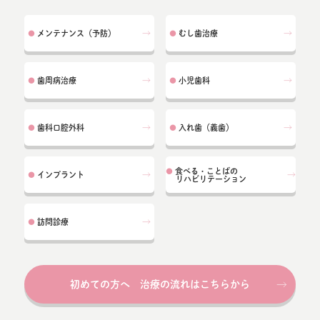
メンテナンス（予防）
むし歯治療
●
●
歯周病治療
小児歯科
●
●
歯科口腔外科
入れ歯（義歯）
●
●
食べる・ことばの
●
インプラント
●
リハビリテーション
訪問診療
●
初めての方へ 治療の流れはこちらから